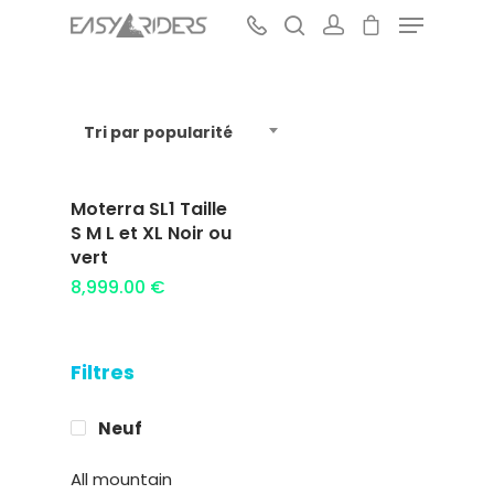
Tri par popularité
Hit enter to search or ESC to close
Moterra SL1 Taille
Ajouter au
S M L et XL Noir ou
panier
vert
8,999.00
€
Filtres
Neuf
All mountain