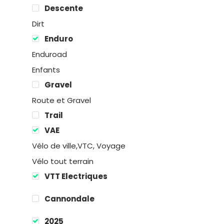
Descente
Dirt
Enduro
Enduroad
Enfants
Gravel
Route et Gravel
Trail
Location
VAE
Vélo de ville,VTC, Voyage
Boutique
Vélo tout terrain
VTT Electriques
Encadremen
Cannondale
Contact
2025