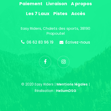
Paiement
Livraison
A propos
Les 7 Laux
Pistes
Accès
Easy Riders, Chalets des sports, 38190
Prapoutel
06 62 83 96 19
Écrivez-nous
© 2020 Easy Riders |
Mentions légales
|
Réalisation :
HeliumDSG