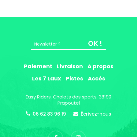
OK !
Paiement
Livraison
A propos
Les 7 Laux
Pistes
Accès
Easy Riders, Chalets des sports, 38190
Prapoutel
06 62 83 96 19
Écrivez-nous