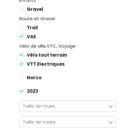
Enfants
Gravel
Route et Gravel
Trail
VAE
Location
Vélo de ville,VTC, Voyage
Vélo tout terrain
Boutique
VTT Electriques
Encadremen
Norco
Contact
2023
Taille de roues
Easy Riders
Taille de cadre
Chalets des sports
38190 Prapoutel