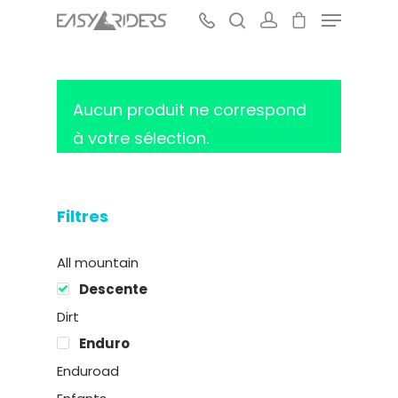
Aucun produit ne correspond
Hit enter to search or ESC to close
à votre sélection.
Filtres
All mountain
Descente
Dirt
Enduro
Enduroad