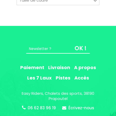
Taille de cadre
38190 Prapoutel
OK !
Paiement
Livraison
A propos
Les 7 Laux
Pistes
Accès
Easy Riders, Chalets des sports, 38190
Prapoutel
06 62 83 96 19
Écrivez-nous