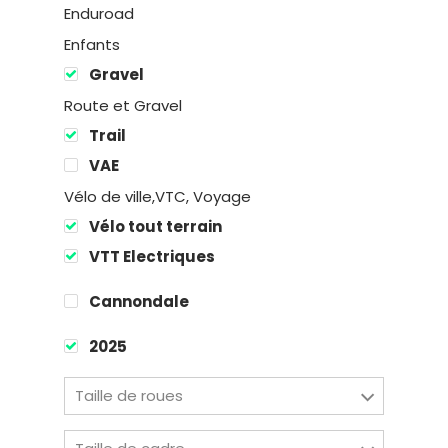
Enduroad
Enfants
Gravel
Route et Gravel
Trail
Location
VAE
Vélo de ville,VTC, Voyage
Boutique
Vélo tout terrain
Encadremen
VTT Electriques
Cannondale
Contact
2025
Taille de roues
Easy Riders
Chalets des sports