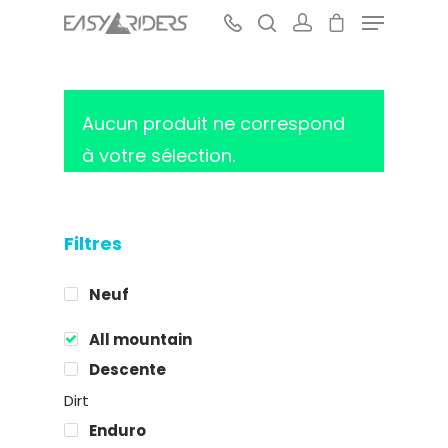
Aucun produit ne correspond
Hit enter to search or ESC to close
à votre sélection.
Filtres
Neuf
All mountain
Descente
Dirt
Enduro