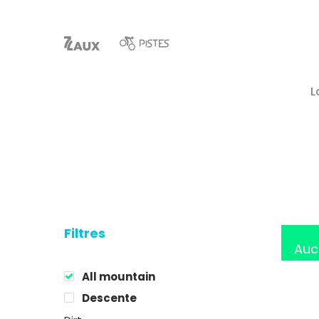
L
Hit enter to search or ESC to close
Filtres
Auc
All mountain
Descente