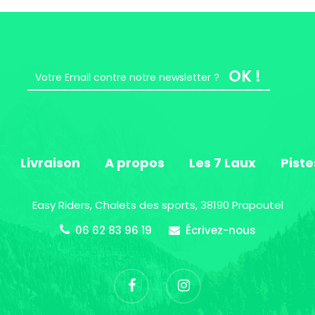
OK !
Livraison
A propos
Les 7 Laux
Piste
Easy Riders, Chalets des sports, 38190 Prapoutel
06 62 83 96 19
Écrivez-nous