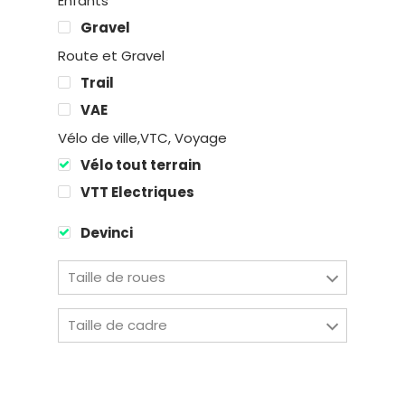
Enfants
Gravel
Route et Gravel
Trail
Location
VAE
Vélo de ville,VTC, Voyage
Boutique
Vélo tout terrain
Encadremen
VTT Electriques
Devinci
Contact
Taille de roues
Easy Riders
Taille de cadre
Chalets des sports
38190 Prapoutel