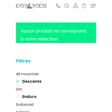
Aucun produit ne correspond
Hit enter to search or ESC to close
à votre sélection.
Filtres
All mountain
Descente
Dirt
Enduro
Enduroad