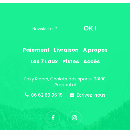
OK !
Paiement
Livraison
A propos
Les 7 Laux
Pistes
Accès
Easy Riders, Chalets des sports, 38190
Prapoutel
06 62 83 96 19
Écrivez-nous