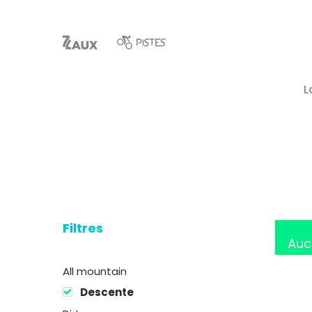
L
Hit enter to search or ESC to close
Filtres
Auc
All mountain
Descente