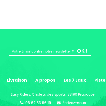
OK !
Livraison
A propos
Les 7 Laux
Piste
Easy Riders, Chalets des sports, 38190 Prapoutel
06 62 83 96 19
Écrivez-nous