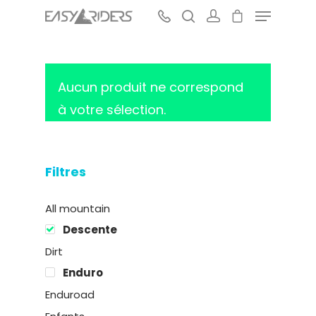
Aucun produit ne correspond
Hit enter to search or ESC to close
à votre sélection.
Filtres
All mountain
Descente
Dirt
Enduro
Enduroad