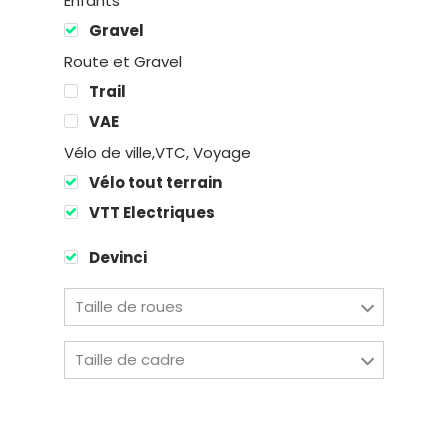
Enfants
Gravel
Route et Gravel
Trail
Location
VAE
Vélo de ville,VTC, Voyage
Boutique
Vélo tout terrain
Encadremen
VTT Electriques
Devinci
Contact
Taille de roues
Easy Riders
Taille de cadre
Chalets des sports
38190 Prapoutel