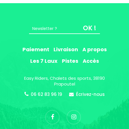
OK !
Paiement
Livraison
A propos
Les 7 Laux
Pistes
Accès
Easy Riders, Chalets des sports, 38190
Prapoutel
06 62 83 96 19
Écrivez-nous