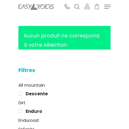
Aucun produit ne correspond
Hit enter to search or ESC to close
à votre sélection.
Filtres
All mountain
Descente
Dirt
Enduro
Enduroad