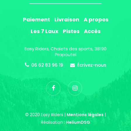
Paiement
Livraison
A propos
Les 7 Laux
Pistes
Accès
Easy Riders, Chalets des sports, 38190
Prapoutel
06 62 83 96 19
Écrivez-nous
© 2020 Easy Riders |
Mentions légales
|
Réalisation :
HeliumDSG