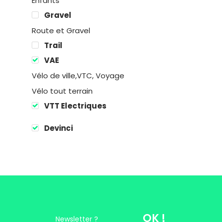
Enfants
Gravel
Location
Route et Gravel
Trail
Boutique
VAE
Vélo de ville,VTC, Voyage
Encadremen
Vélo tout terrain
Contact
VTT Electriques
Devinci
Easy Riders
Chalets des sports
38190 Prapoutel
OK !