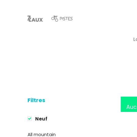
L
Filtres
Hit enter to search or ESC to close
Auc
Neuf
All mountain