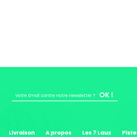
OK !
Livraison
A propos
Les 7 Laux
Piste