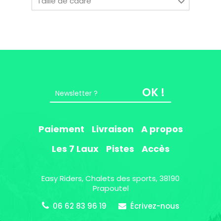
Taille de cadre
38190 Prapoutel
OK !
Paiement
Livraison
A propos
Les 7 Laux
Pistes
Accès
Easy Riders, Chalets des sports, 38190
Prapoutel
06 62 83 96 19
Écrivez-nous