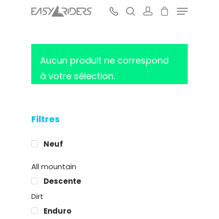
Aucun produit ne correspond
Hit enter to search or ESC to close
à votre sélection.
Filtres
Neuf
All mountain
Descente
Dirt
Enduro