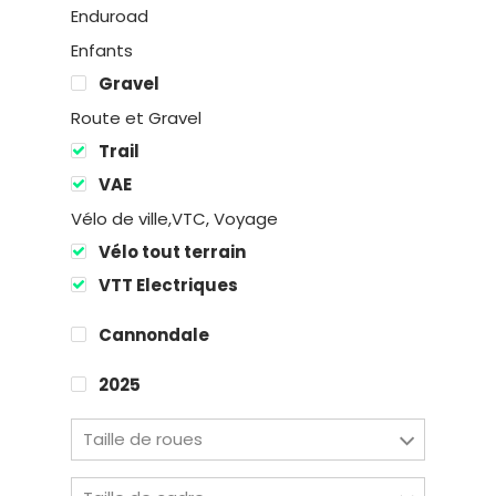
Enduroad
Enfants
Gravel
Route et Gravel
Trail
Location
VAE
Vélo de ville,VTC, Voyage
Boutique
Vélo tout terrain
Encadremen
VTT Electriques
Cannondale
Contact
2025
Taille de roues
Easy Riders
Chalets des sports