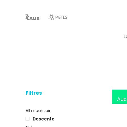
L
Hit enter to search or ESC to close
Filtres
Auc
All mountain
Descente