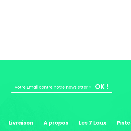
OK !
Livraison
A propos
Les 7 Laux
Piste