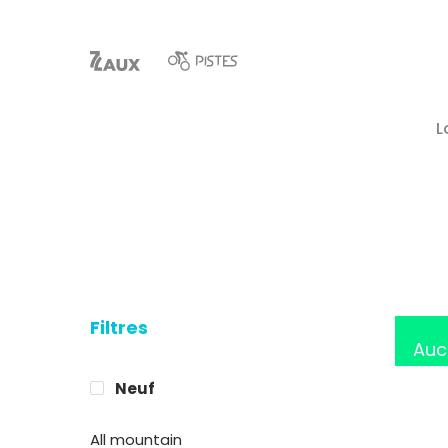
L
Filtres
Hit enter to search or ESC to close
Auc
Neuf
All mountain