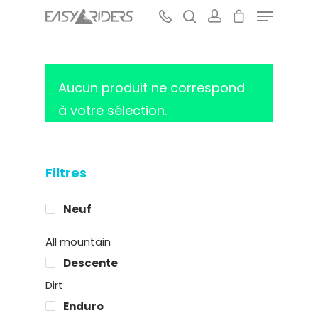
Aucun produit ne correspond
Hit enter to search or ESC to close
à votre sélection.
Filtres
Neuf
All mountain
Descente
Dirt
Enduro