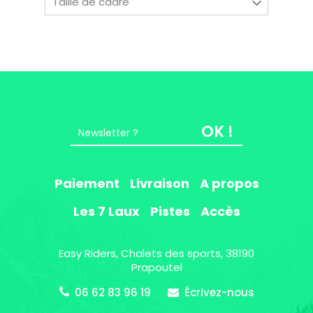
Taille de cadre
38190 Prapoutel
OK !
Paiement
Livraison
A propos
Les 7 Laux
Pistes
Accès
Easy Riders, Chalets des sports, 38190
Prapoutel
06 62 83 96 19
Écrivez-nous