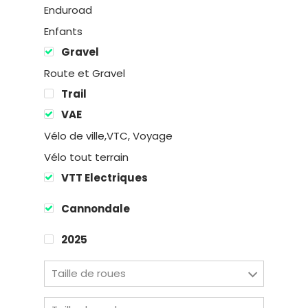
Enduroad
Enfants
Gravel
Route et Gravel
Trail
Location
VAE
Vélo de ville,VTC, Voyage
Boutique
Vélo tout terrain
Encadremen
VTT Electriques
Cannondale
Contact
2025
Taille de roues
Easy Riders
Chalets des sports