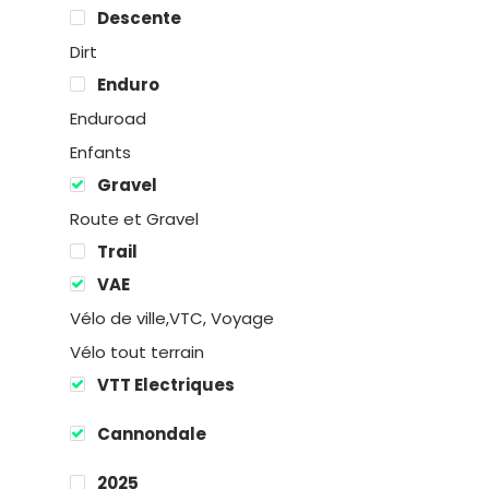
Descente
Dirt
Enduro
Enduroad
Enfants
Gravel
Route et Gravel
Trail
Location
VAE
Vélo de ville,VTC, Voyage
Boutique
Vélo tout terrain
VTT Electriques
Encadremen
Cannondale
Contact
2025