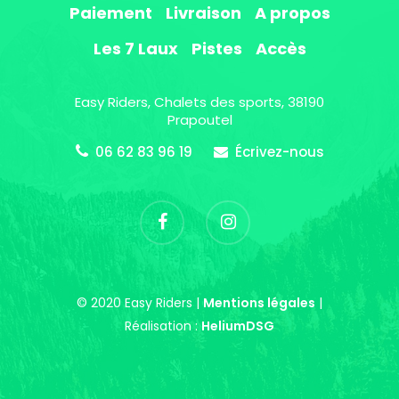
Paiement
Livraison
A propos
Les 7 Laux
Pistes
Accès
Easy Riders, Chalets des sports, 38190
Prapoutel
06 62 83 96 19
Écrivez-nous
© 2020 Easy Riders |
Mentions légales
|
Réalisation :
HeliumDSG