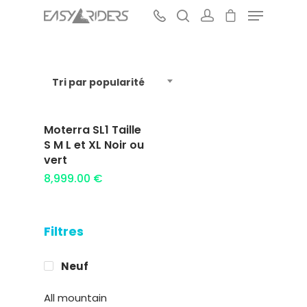
Tri par popularité
Hit enter to search or ESC to close
Moterra SL1 Taille
Ajouter au
S M L et XL Noir ou
panier
vert
8,999.00
€
Filtres
Neuf
All mountain