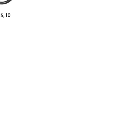
𝐞 𝐒, 10
Easy Riders
Chalets des sports
38190 Prapoutel