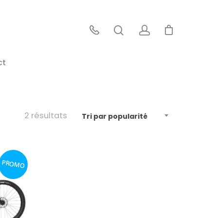
ct
2 résultats
Tri par popularité
PROMO