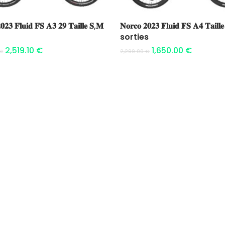
Ajouter au panier
Ajouter au panier
𝟎𝟐𝟑 𝐅𝐥𝐮𝐢𝐝 𝐅𝐒 𝐀𝟑 𝟐𝟗 𝐓𝐚𝐢𝐥𝐥𝐞 𝐒,𝐌
𝐍𝐨𝐫𝐜𝐨 𝟐𝟎𝟐𝟑 𝐅𝐥𝐮𝐢𝐝 𝐅𝐒 𝐀𝟒 𝐓𝐚𝐢𝐥𝐥
sorties
2,519.10
€
1,650.00
€
€
2,299.00
€