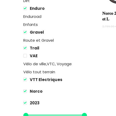
Dirt
Enduro
𝐍𝐨𝐫𝐜𝐨 𝟐
Enduroad
𝐞𝐭 𝐋
Enfants
2,799.00
Gravel
Route et Gravel
Trail
VAE
Vélo de ville,VTC, Voyage
Vélo tout terrain
VTT Electriques
Norco
2023