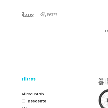
L
Filtres
Hit enter to search or ESC to close
All mountain
Descente