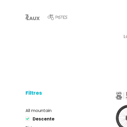
L
Filtres
Hit enter to search or ESC to close
All mountain
Descente