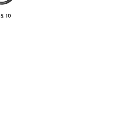
𝐞 𝐒, 10
Easy Riders
Chalets des sports
38190 Prapoutel