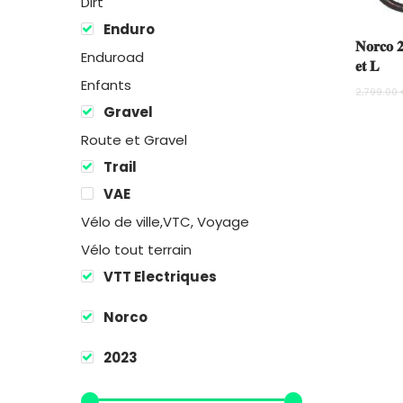
Dirt
Enduro
𝐍𝐨𝐫𝐜𝐨 𝟐
Enduroad
𝐞𝐭 𝐋
Enfants
2,799.00
Gravel
Route et Gravel
Trail
VAE
Vélo de ville,VTC, Voyage
Vélo tout terrain
VTT Electriques
Norco
2023