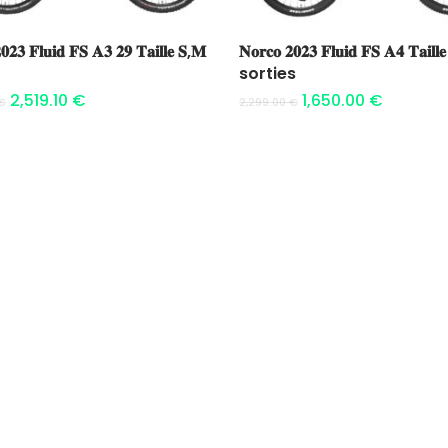
Ajouter au panier
Ajouter au panier
𝟎𝟐𝟑 𝐅𝐥𝐮𝐢𝐝 𝐅𝐒 𝐀𝟑 𝟐𝟗 𝐓𝐚𝐢𝐥𝐥𝐞 𝐒,𝐌
𝐍𝐨𝐫𝐜𝐨 𝟐𝟎𝟐𝟑 𝐅𝐥𝐮𝐢𝐝 𝐅𝐒 𝐀𝟒 𝐓𝐚𝐢𝐥𝐥
sorties
2,519.10
€
1,650.00
€
€
2,299.00
€