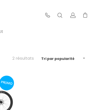
ct
2 résultats
Tri par popularité
PROMO