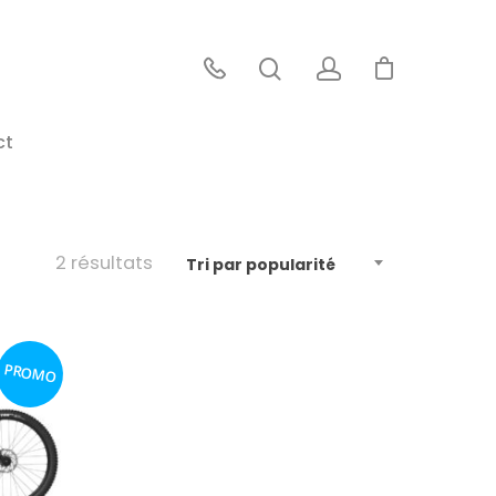
ct
2 résultats
Tri par popularité
PROMO