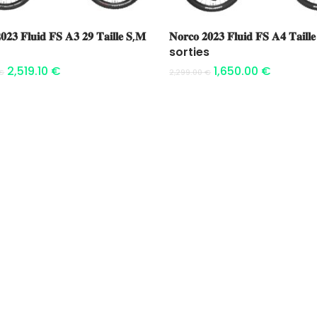
Ajouter au panier
Ajouter au panier
𝟎𝟐𝟑 𝐅𝐥𝐮𝐢𝐝 𝐅𝐒 𝐀𝟑 𝟐𝟗 𝐓𝐚𝐢𝐥𝐥𝐞 𝐒,𝐌
𝐍𝐨𝐫𝐜𝐨 𝟐𝟎𝟐𝟑 𝐅𝐥𝐮𝐢𝐝 𝐅𝐒 𝐀𝟒 𝐓𝐚𝐢𝐥𝐥
sorties
2,519.10
€
1,650.00
€
€
2,299.00
€