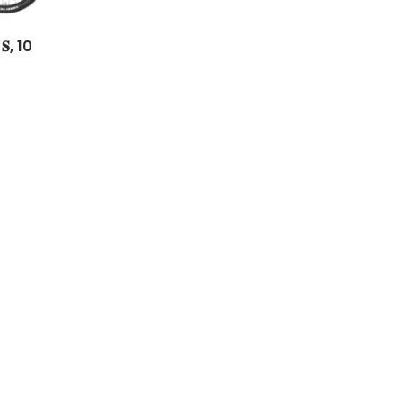
𝐞 𝐒, 10
Easy Riders
Chalets des sports
38190 Prapoutel