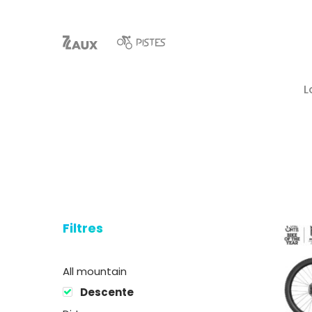
L
Filtres
Hit enter to search or ESC to close
All mountain
Descente