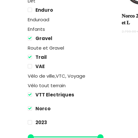
Dirt
Enduro
𝐍𝐨𝐫𝐜𝐨 𝟐
Enduroad
𝐞𝐭 𝐋
Enfants
2,799.00
Gravel
Route et Gravel
Trail
VAE
Vélo de ville,VTC, Voyage
Vélo tout terrain
VTT Electriques
Norco
2023