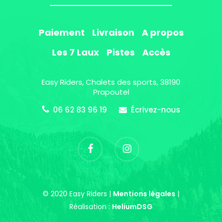
Paiement
Livraison
A propos
Les 7 Laux
Pistes
Accès
Easy Riders, Chalets des sports, 38190
Prapoutel
06 62 83 96 19
Écrivez-nous
© 2020 Easy Riders |
Mentions légales
|
Réalisation :
HeliumDSG