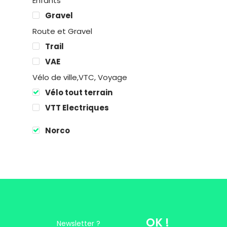
Enfants
Gravel
Location
Route et Gravel
Trail
Boutique
VAE
Vélo de ville,VTC, Voyage
Encadremen
Vélo tout terrain
Contact
VTT Electriques
Norco
Easy Riders
Chalets des sports
38190 Prapoutel
OK !