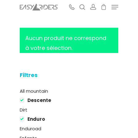
Aucun produit ne correspond
Hit enter to search or ESC to close
à votre sélection.
Filtres
All mountain
Descente
Dirt
Enduro
Enduroad