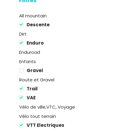
Filtres
All mountain
Descente
Dirt
Enduro
Enduroad
Enfants
Gravel
Route et Gravel
Location
Trail
VAE
Boutique
Vélo de ville,VTC, Voyage
Vélo tout terrain
Encadremen
VTT Electriques