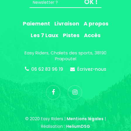
OK !
Paiement
Livraison
A propos
Les 7 Laux
Pistes
Accès
Easy Riders, Chalets des sports, 38190
Prapoutel
06 62 83 96 19
Écrivez-nous
© 2020 Easy Riders |
Mentions légales
|
Réalisation :
HeliumDSG