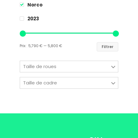
Contact
Norco
2023
Easy Riders
Chalets des sports
38190 Prapoutel
Prix :
5,790 €
—
5,800 €
Filtrer
Taille de roues
Taille de cadre