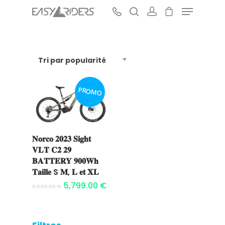
Tri par popularité
Hit enter to search or ESC to close
PROMO
𝐍𝐨𝐫𝐜𝐨 𝟐𝟎𝟐𝟑 𝐒𝐢𝐠𝐡𝐭
Ajouter au
𝐕𝐋𝐓 𝐂𝟐 𝟐𝟗
panier
𝐁𝐀𝐓𝐓𝐄𝐑𝐘 𝟗𝟎𝟎𝐖𝐡
𝐓𝐚𝐢𝐥𝐥𝐞 S 𝐌, 𝐋 𝐞𝐭 𝐗𝐋
5,799.00
€
6,999.00
€