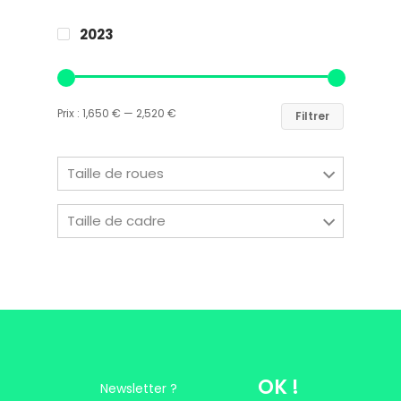
2023
Easy Riders
Chalets des sports
Prix :
1,650 €
—
2,520 €
Filtrer
38190 Prapoutel
Taille de roues
Taille de cadre
OK !