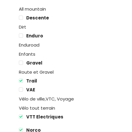
All mountain
Descente
Dirt
Enduro
Enduroad
Enfants
Gravel
Route et Gravel
Trail
Location
VAE
Boutique
Vélo de ville,VTC, Voyage
Vélo tout terrain
Encadremen
VTT Electriques
Contact
Norco