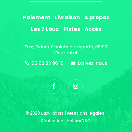
Paiement
Livraison
A propos
Les 7 Laux
Pistes
Accès
Easy Riders, Chalets des sports, 38190
Prapoutel
06 62 83 96 19
Écrivez-nous
© 2020 Easy Riders |
Mentions légales
|
Réalisation :
HeliumDSG