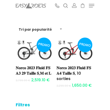
Tri par popularité
Hit enter to search or ESC to close
PROMO
PROMO
𝐍𝐨𝐫𝐜𝐨 𝟐𝟎𝟐𝟑 𝐅𝐥𝐮𝐢𝐝 𝐅𝐒
𝐍𝐨𝐫𝐜𝐨 𝟐𝟎𝟐𝟑 𝐅𝐥𝐮𝐢𝐝 𝐅𝐒
Ajouter au
Ajouter au
𝐀𝟑 𝟐𝟗 𝐓𝐚𝐢𝐥𝐥𝐞 𝐒,𝐌 𝐞𝐭 𝐋
𝐀𝟒 𝐓𝐚𝐢𝐥𝐥𝐞 𝐒, 10
panier
panier
sorties
2,519.10
€
2,799.00
€
1,650.00
€
2,299.00
€
Filtres