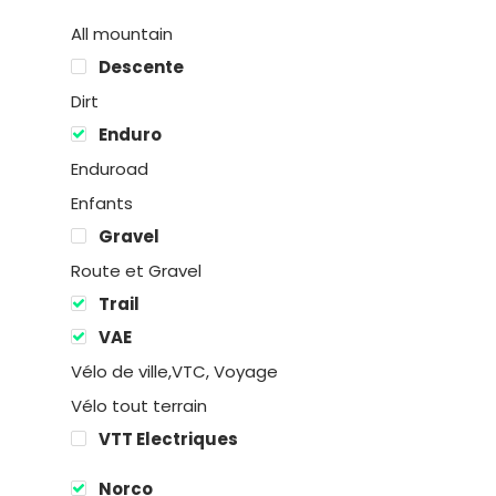
All mountain
Descente
Dirt
Enduro
Enduroad
Enfants
Gravel
Route et Gravel
Trail
Location
VAE
Boutique
Vélo de ville,VTC, Voyage
Vélo tout terrain
Encadremen
VTT Electriques
Contact
Norco