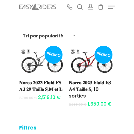
Tri par popularité
Hit enter to search or ESC to close
PROMO
PROMO
𝐍𝐨𝐫𝐜𝐨 𝟐𝟎𝟐𝟑 𝐅𝐥𝐮𝐢𝐝 𝐅𝐒
𝐍𝐨𝐫𝐜𝐨 𝟐𝟎𝟐𝟑 𝐅𝐥𝐮𝐢𝐝 𝐅𝐒
Ajouter au
Ajouter au
𝐀𝟑 𝟐𝟗 𝐓𝐚𝐢𝐥𝐥𝐞 𝐒,𝐌 𝐞𝐭 𝐋
𝐀𝟒 𝐓𝐚𝐢𝐥𝐥𝐞 𝐒, 10
panier
panier
sorties
2,519.10
€
2,799.00
€
1,650.00
€
2,299.00
€
Filtres