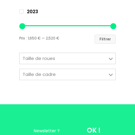
2023
Easy Riders
Chalets des sports
Prix :
1,650 €
—
2,520 €
Filtrer
38190 Prapoutel
Taille de roues
Taille de cadre
OK !