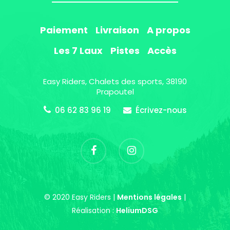
Paiement
Livraison
A propos
Les 7 Laux
Pistes
Accès
Easy Riders, Chalets des sports, 38190
Prapoutel
06 62 83 96 19
Écrivez-nous
© 2020 Easy Riders |
Mentions légales
|
Réalisation :
HeliumDSG