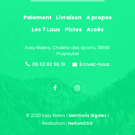
Paiement
Livraison
A propos
Les 7 Laux
Pistes
Accès
Easy Riders, Chalets des sports, 38190
Prapoutel
06 62 83 96 19
Écrivez-nous
© 2020 Easy Riders |
Mentions légales
|
Réalisation :
HeliumDSG