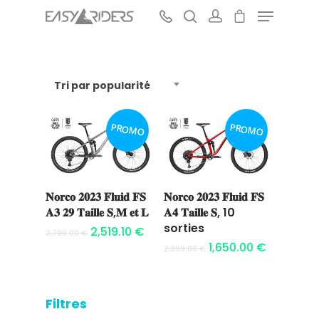
Tri par popularité
Hit enter to search or ESC to close
PROMO
PROMO
𝐍𝐨𝐫𝐜𝐨 𝟐𝟎𝟐𝟑 𝐅𝐥𝐮𝐢𝐝 𝐅𝐒
𝐍𝐨𝐫𝐜𝐨 𝟐𝟎𝟐𝟑 𝐅𝐥𝐮𝐢𝐝 𝐅𝐒
Ajouter au
Ajouter au
𝐀𝟑 𝟐𝟗 𝐓𝐚𝐢𝐥𝐥𝐞 𝐒,𝐌 𝐞𝐭 𝐋
𝐀𝟒 𝐓𝐚𝐢𝐥𝐥𝐞 𝐒, 10
panier
panier
sorties
2,519.10
€
2,799.00
€
1,650.00
€
2,299.00
€
Filtres