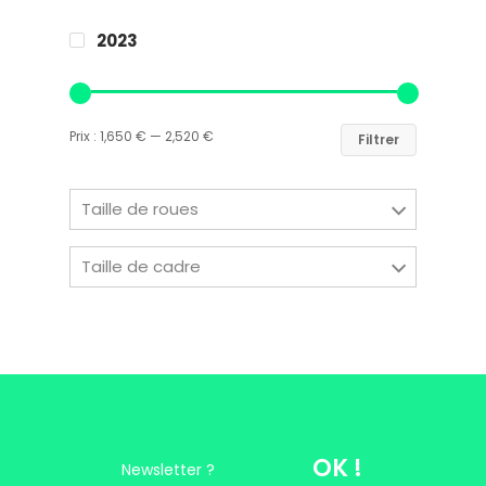
2023
Easy Riders
Chalets des sports
Prix :
1,650 €
—
2,520 €
Filtrer
38190 Prapoutel
Taille de roues
Taille de cadre
OK !