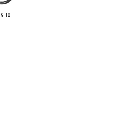
𝐞 𝐒, 10
Easy Riders
Chalets des sports
38190 Prapoutel