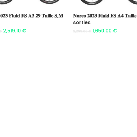
Ajouter au panier
Ajouter au panier
𝟎𝟐𝟑 𝐅𝐥𝐮𝐢𝐝 𝐅𝐒 𝐀𝟑 𝟐𝟗 𝐓𝐚𝐢𝐥𝐥𝐞 𝐒,𝐌
𝐍𝐨𝐫𝐜𝐨 𝟐𝟎𝟐𝟑 𝐅𝐥𝐮𝐢𝐝 𝐅𝐒 𝐀𝟒 𝐓𝐚𝐢𝐥𝐥
sorties
2,519.10
€
1,650.00
€
€
2,299.00
€