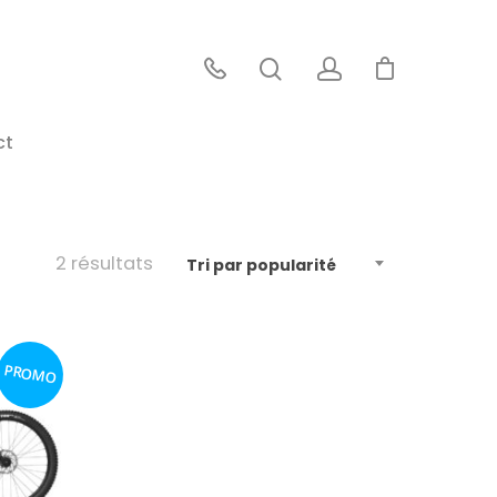
ct
2 résultats
Tri par popularité
PROMO