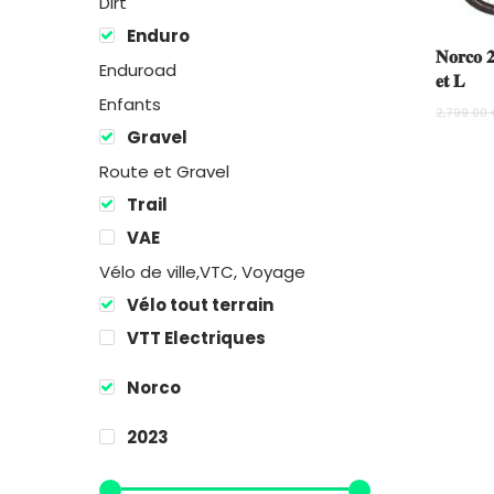
Dirt
Enduro
𝐍𝐨𝐫𝐜𝐨 𝟐
Enduroad
𝐞𝐭 𝐋
Enfants
2,799.00
Gravel
Route et Gravel
Trail
VAE
Vélo de ville,VTC, Voyage
Vélo tout terrain
VTT Electriques
Norco
2023