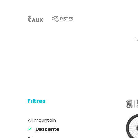
L
Filtres
Hit enter to search or ESC to close
All mountain
Descente