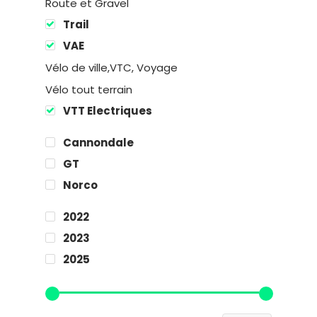
Location
Route et Gravel
Trail
Boutique
VAE
Encadremen
Vélo de ville,VTC, Voyage
Vélo tout terrain
Contact
VTT Electriques
Cannondale
GT
Easy Riders
Norco
Chalets des sports
38190 Prapoutel
2022
2023
2025