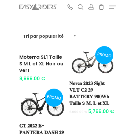
Tri par popularité
Hit enter to search or ESC to close
PROMO
Moterra SL1 Taille
Ajouter au
S M L et XL Noir ou
panier
vert
8,999.00
€
𝐍𝐨𝐫𝐜𝐨 𝟐𝟎𝟐𝟑 𝐒𝐢𝐠𝐡𝐭
Ajouter au
𝐕𝐋𝐓 𝐂𝟐 𝟐𝟗
panier
𝐁𝐀𝐓𝐓𝐄𝐑𝐘 𝟗𝟎𝟎𝐖𝐡
PROMO
𝐓𝐚𝐢𝐥𝐥𝐞 S 𝐌, 𝐋 𝐞𝐭 𝐗𝐋
5,799.00
€
6,999.00
€
𝐆𝐓 𝟐𝟎𝟐𝟐 𝐄-
Ajouter au
𝐏𝐀𝐍𝐓𝐄𝐑𝐀 𝐃𝐀𝐒𝐇 𝟐𝟗