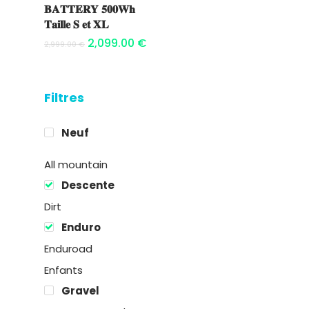
panier
𝐁𝐀𝐓𝐓𝐄𝐑𝐘 𝟓𝟎𝟎𝐖𝐡
𝐓𝐚𝐢𝐥𝐥𝐞 𝐒 𝐞𝐭 𝐗𝐋
2,099.00
€
2,999.00
€
Filtres
Neuf
All mountain
Descente
Dirt
Enduro
Enduroad
Enfants
Gravel