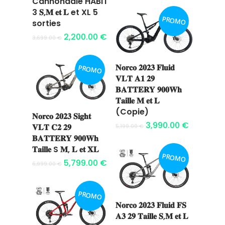
Cannondale HABIT
Ajouter au
3 𝐒,𝐌 𝐞𝐭 𝐋 et XL 5
PROMO
panier
sorties
2,200.00
€
3,699.00
€
𝐍𝐨𝐫𝐜𝐨 𝟐𝟎𝟐𝟑 𝐅𝐥𝐮𝐢𝐝
PROMO
Ajouter au
𝐕𝐋𝐓 𝐀𝟏 𝟐𝟗
panier
𝐁𝐀𝐓𝐓𝐄𝐑𝐘 𝟗𝟎𝟎𝐖𝐡
𝐓𝐚𝐢𝐥𝐥𝐞 𝐌 𝐞𝐭 𝐋
(Copie)
𝐍𝐨𝐫𝐜𝐨 𝟐𝟎𝟐𝟑 𝐒𝐢𝐠𝐡𝐭
Ajouter au
3,990.00
€
𝐕𝐋𝐓 𝐂𝟐 𝟐𝟗
5,199.00
€
panier
𝐁𝐀𝐓𝐓𝐄𝐑𝐘 𝟗𝟎𝟎𝐖𝐡
𝐓𝐚𝐢𝐥𝐥𝐞 S 𝐌, 𝐋 𝐞𝐭 𝐗𝐋
PROMO
5,799.00
€
6,999.00
€
PROMO
𝐍𝐨𝐫𝐜𝐨 𝟐𝟎𝟐𝟑 𝐅𝐥𝐮𝐢𝐝 𝐅𝐒
Ajouter au
𝐀𝟑 𝟐𝟗 𝐓𝐚𝐢𝐥𝐥𝐞 𝐒,𝐌 𝐞𝐭 𝐋