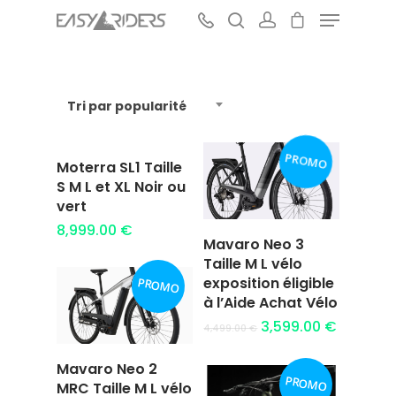
Tri par popularité
Hit enter to search or ESC to close
PROMO
Moterra SL1 Taille
Ajouter au
S M L et XL Noir ou
panier
vert
8,999.00
€
Mavaro Neo 3
Ajouter au
Taille M L vélo
panier
exposition éligible
PROMO
à l’Aide Achat Vélo
3,599.00
€
4,499.00
€
Mavaro Neo 2
PROMO
Ajouter au
MRC Taille M L vélo