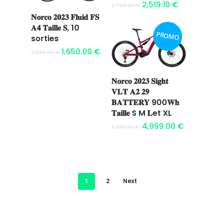
panier
2,519.10
€
2,799.00
€
𝐍𝐨𝐫𝐜𝐨 𝟐𝟎𝟐𝟑 𝐅𝐥𝐮𝐢𝐝 𝐅𝐒
Ajouter au
𝐀𝟒 𝐓𝐚𝐢𝐥𝐥𝐞 𝐒, 10
PROMO
panier
sorties
1,650.00
€
2,299.00
€
Location
𝐍𝐨𝐫𝐜𝐨 𝟐𝟎𝟐𝟑 𝐒𝐢𝐠𝐡𝐭
Ajouter au
𝐕𝐋𝐓 𝐀𝟐 𝟐𝟗
Boutique
panier
𝐁𝐀𝐓𝐓𝐄𝐑𝐘 900𝐖𝐡
𝐓𝐚𝐢𝐥𝐥𝐞 S M 𝐋et XL
Encadremen
4,999.00
€
5,999.00
€
Contact
1
2
Next
Easy Riders
Chalets des sports