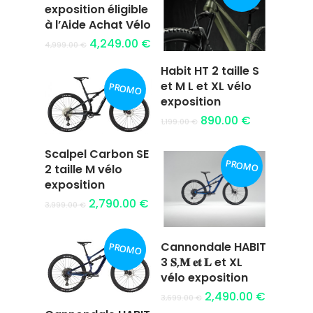
panier
exposition éligible
à l’Aide Achat Vélo
4,249.00
€
4,999.00
€
Habit HT 2 taille S
Ajouter au
et M L et XL vélo
PROMO
panier
exposition
890.00
€
1,199.00
€
Scalpel Carbon SE
PROMO
Ajouter au
2 taille M vélo
panier
exposition
2,790.00
€
3,999.00
€
Cannondale HABIT
PROMO
Ajouter au
3 𝐒,𝐌 𝐞𝐭 𝐋 et XL
panier
vélo exposition
2,490.00
€
3,699.00
€