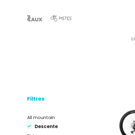
L
Filtres
Hit enter to search or ESC to close
All mountain
Descente