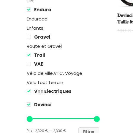
Dirt
Enduro
𝐃𝐞𝐯𝐢𝐧
Enduroad
𝐓𝐚𝐢𝐥𝐥𝐞 
Enfants
4,329.00
Gravel
Route et Gravel
Trail
VAE
Vélo de ville,VTC, Voyage
Vélo tout terrain
VTT Electriques
Devinci
Prix :
2,320 €
—
2,330 €
Filtrer