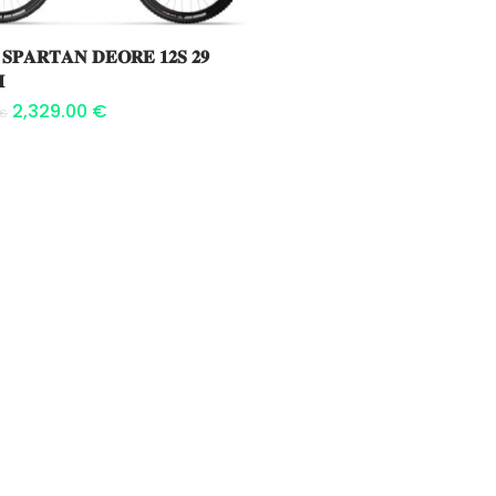
Ajouter au panier
𝐢 𝐒𝐏𝐀𝐑𝐓𝐀𝐍 𝐃𝐄𝐎𝐑𝐄 𝟏𝟐𝐒 𝟐𝟗
𝐌
2,329.00
€
€