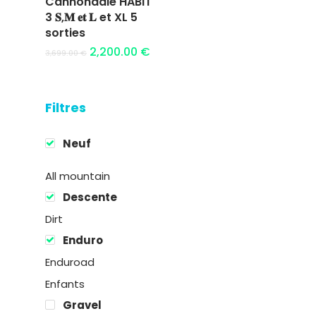
Cannondale HABIT
Ajouter au
3 𝐒,𝐌 𝐞𝐭 𝐋 et XL 5
panier
sorties
2,200.00
€
3,699.00
€
Filtres
Location
Neuf
Boutique
All mountain
Descente
Encadremen
Dirt
Enduro
Contact
Enduroad
Enfants
Gravel
Easy Riders