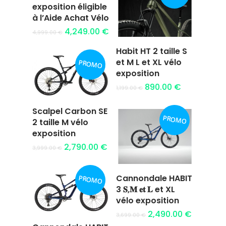
panier
exposition éligible
à l’Aide Achat Vélo
4,249.00
€
4,999.00
€
Habit HT 2 taille S
Ajouter au
et M L et XL vélo
PROMO
panier
exposition
890.00
€
1,199.00
€
Scalpel Carbon SE
PROMO
Ajouter au
2 taille M vélo
panier
exposition
2,790.00
€
3,999.00
€
Cannondale HABIT
PROMO
Ajouter au
3 𝐒,𝐌 𝐞𝐭 𝐋 et XL
panier
vélo exposition
2,490.00
€
3,699.00
€