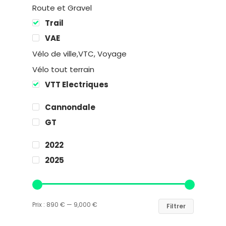
Route et Gravel
Chalets des sports
Trail
38190 Prapoutel
VAE
Vélo de ville,VTC, Voyage
Vélo tout terrain
VTT Electriques
Cannondale
GT
2022
2025
Prix :
890 €
—
9,000 €
Filtrer