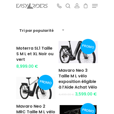
Tri par popularité
Hit enter to search or ESC to close
PROMO
Moterra SL1 Taille
Ajouter au
S M L et XL Noir ou
panier
vert
8,999.00
€
Mavaro Neo 3
Ajouter au
Taille M L vélo
panier
exposition éligible
PROMO
à l’Aide Achat Vélo
3,599.00
€
4,499.00
€
Mavaro Neo 2
PROMO
Ajouter au
MRC Taille M L vélo