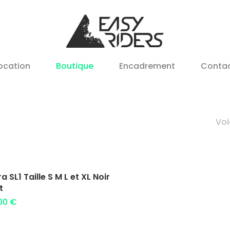
ocation
Boutique
Encadrement
Conta
Voi
Ajouter au panier
a SL1 Taille S M L et XL Noir
t
.00
€