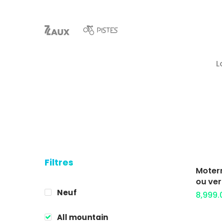
L
Filtres
Moterr
Hit enter to search or ESC to close
ou ver
Neuf
8,999
All mountain