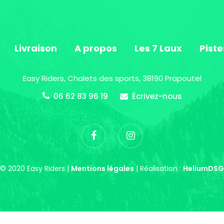
Livraison
A propos
Les 7 Laux
Piste
Easy Riders, Chalets des sports, 38190 Prapoutel
06 62 83 96 19
Écrivez-nous
© 2020 Easy Riders |
Mentions légales
| Réalisation :
HeliumDSG