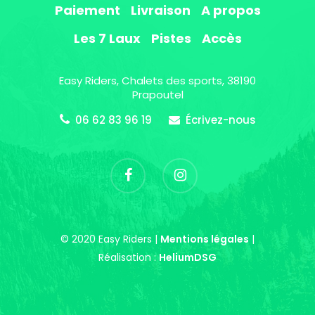
Paiement
Livraison
A propos
Les 7 Laux
Pistes
Accès
Easy Riders, Chalets des sports, 38190
Prapoutel
06 62 83 96 19
Écrivez-nous
© 2020 Easy Riders |
Mentions légales
|
Réalisation :
HeliumDSG