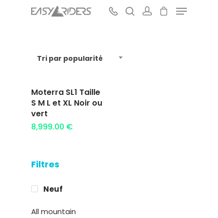
Tri par popularité
Hit enter to search or ESC to close
Moterra SL1 Taille
Ajouter au
S M L et XL Noir ou
panier
vert
8,999.00
€
Filtres
Neuf
All mountain