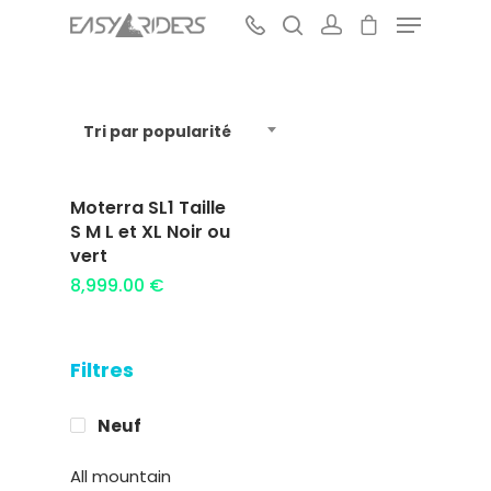
Tri par popularité
Hit enter to search or ESC to close
Moterra SL1 Taille
Ajouter au
S M L et XL Noir ou
panier
vert
8,999.00
€
Filtres
Neuf
All mountain