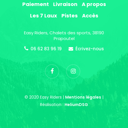
Paiement
Livraison
A propos
Les 7 Laux
Pistes
Accès
Easy Riders, Chalets des sports, 38190
Prapoutel
06 62 83 96 19
Écrivez-nous
© 2020 Easy Riders |
Mentions légales
|
Réalisation :
HeliumDSG