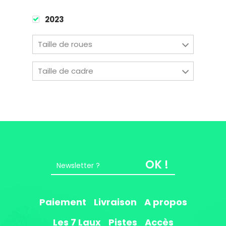
Easy Riders
2023
Chalets des sports
38190 Prapoutel
Taille de roues
Taille de cadre
OK !
Paiement
Livraison
A propos
Les 7 Laux
Pistes
Accès