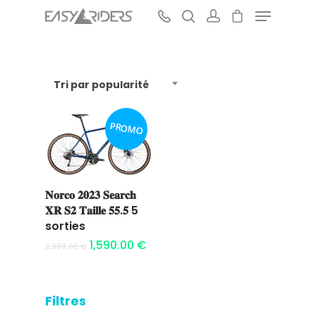
Tri par popularité
Hit enter to search or ESC to close
PROMO
𝐍𝐨𝐫𝐜𝐨 𝟐𝟎𝟐𝟑 𝐒𝐞𝐚𝐫𝐜𝐡
Ajouter au
𝐗𝐑 𝐒𝟐 𝐓𝐚𝐢𝐥𝐥𝐞 𝟓𝟓.𝟓 5
panier
sorties
1,590.00
€
2,399.00
€
Filtres