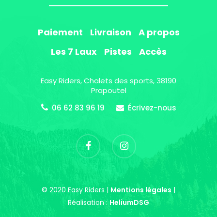
Paiement
Livraison
A propos
Les 7 Laux
Pistes
Accès
Easy Riders, Chalets des sports, 38190
Prapoutel
06 62 83 96 19
Écrivez-nous
© 2020 Easy Riders |
Mentions légales
|
Réalisation :
HeliumDSG