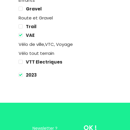
Enfants
Gravel
Location
Route et Gravel
Trail
Boutique
VAE
Vélo de ville,VTC, Voyage
Encadremen
Vélo tout terrain
Contact
VTT Electriques
2023
Easy Riders
Chalets des sports
38190 Prapoutel
OK !