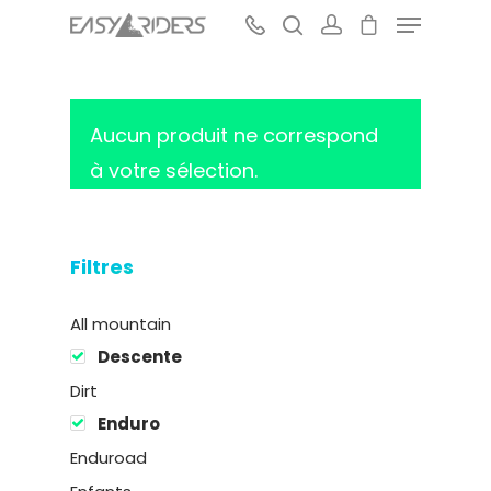
Aucun produit ne correspond
Hit enter to search or ESC to close
à votre sélection.
Filtres
All mountain
Descente
Dirt
Enduro
Enduroad