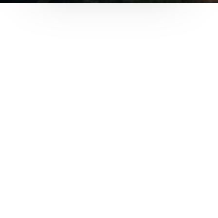
Boutique
Encadremen
Contact
Easy Riders
Chalets des sports
38190 Prapoutel