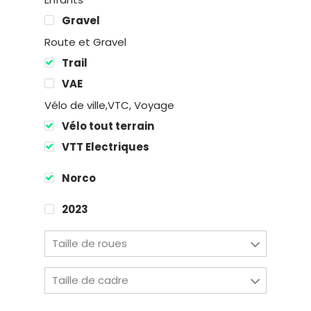
Gravel
Route et Gravel
Trail
VAE
Location
Vélo de ville,VTC, Voyage
Vélo tout terrain
Boutique
VTT Electriques
Encadremen
Norco
Contact
2023
Taille de roues
Easy Riders
Taille de cadre
Chalets des sports
38190 Prapoutel