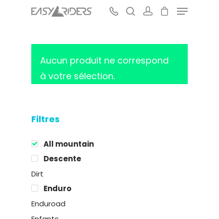
Aucun produit ne correspond
Hit enter to search or ESC to close
à votre sélection.
Filtres
All mountain
Descente
Dirt
Enduro
Enduroad
Enfants