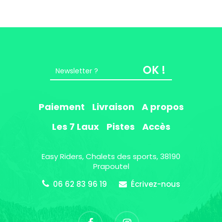
OK !
Paiement
Livraison
A propos
Les 7 Laux
Pistes
Accès
Easy Riders, Chalets des sports, 38190
Prapoutel
06 62 83 96 19
Écrivez-nous