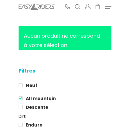
Aucun produit ne correspond
Hit enter to search or ESC to close
à votre sélection.
Filtres
Neuf
All mountain
Descente
Dirt
Enduro