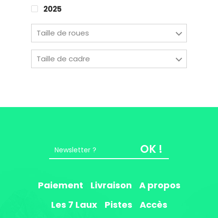
Easy Riders
2025
Chalets des sports
Taille de roues
38190 Prapoutel
Taille de cadre
OK !
Paiement
Livraison
A propos
Les 7 Laux
Pistes
Accès