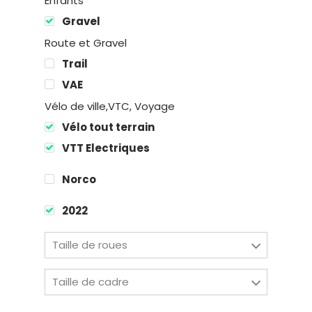
Enfants
Gravel
Route et Gravel
Trail
VAE
Location
Vélo de ville,VTC, Voyage
Vélo tout terrain
Boutique
VTT Electriques
Encadremen
Norco
Contact
2022
Taille de roues
Easy Riders
Taille de cadre
Chalets des sports
38190 Prapoutel