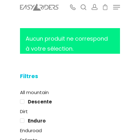
Aucun produit ne correspond
Hit enter to search or ESC to close
à votre sélection.
Filtres
All mountain
Descente
Dirt
Enduro
Enduroad