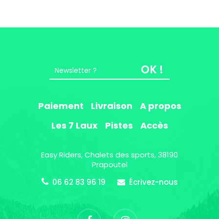
OK !
Paiement
Livraison
A propos
Les 7 Laux
Pistes
Accès
Easy Riders, Chalets des sports, 38190
Prapoutel
06 62 83 96 19
Écrivez-nous