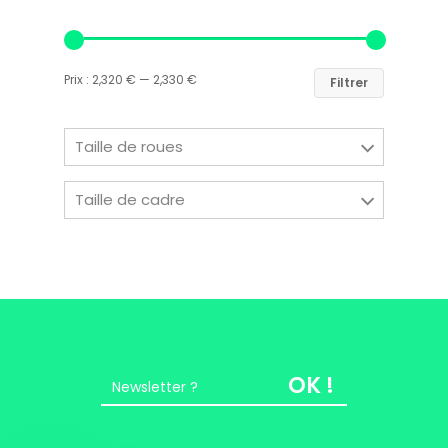
Easy Riders
Prix :
2,320 €
—
2,330 €
Chalets des sports
Filtrer
38190 Prapoutel
Taille de roues
Taille de cadre
OK !