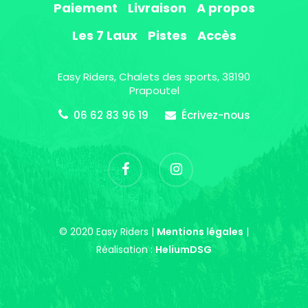
Paiement
Livraison
A propos
Les 7 Laux
Pistes
Accès
Easy Riders, Chalets des sports, 38190
Prapoutel
06 62 83 96 19
Écrivez-nous
© 2020 Easy Riders |
Mentions légales
|
Réalisation :
HeliumDSG