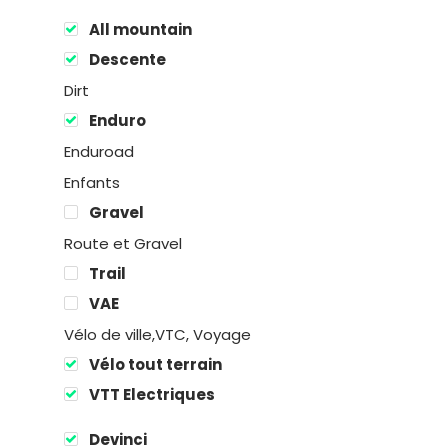
All mountain
Descente
Dirt
Enduro
Enduroad
Enfants
Gravel
Route et Gravel
Location
Trail
VAE
Boutique
Vélo de ville,VTC, Voyage
Encadremen
Vélo tout terrain
VTT Electriques
Contact
Devinci