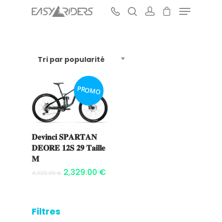
Tri par popularité
Hit enter to search or ESC to close
PROMO
𝐃𝐞𝐯𝐢𝐧𝐜𝐢 𝐒𝐏𝐀𝐑𝐓𝐀𝐍
Ajouter au
𝐃𝐄𝐎𝐑𝐄 𝟏𝟐𝐒 𝟐𝟗 𝐓𝐚𝐢𝐥𝐥𝐞
panier
𝐌
2,329.00
€
4,329.00
€
Filtres