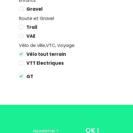
Enfants
Gravel
Location
Route et Gravel
Trail
Boutique
VAE
Vélo de ville,VTC, Voyage
Encadremen
Vélo tout terrain
Contact
VTT Electriques
GT
Easy Riders
Chalets des sports
38190 Prapoutel
OK !