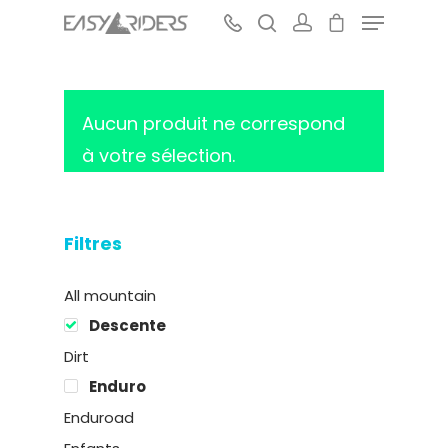
Aucun produit ne correspond
Hit enter to search or ESC to close
à votre sélection.
Filtres
All mountain
Descente
Dirt
Enduro
Enduroad