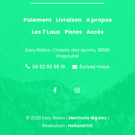
Paiement
Livraison
A propos
Les 7 Laux
Pistes
Accès
Easy Riders, Chalets des sports, 38190
Prapoutel
06 62 83 96 19
Écrivez-nous
© 2020 Easy Riders |
Mentions légales
|
Réalisation :
HeliumDSG