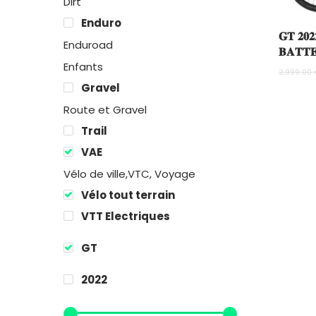
Dirt
Enduro
𝐆𝐓 𝟐𝟎
Enduroad
𝐁𝐀𝐓𝐓𝐄
Enfants
2,999.00
Gravel
Route et Gravel
Trail
VAE
Vélo de ville,VTC, Voyage
Vélo tout terrain
VTT Electriques
GT
2022