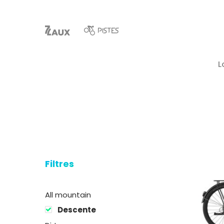
L
Filtres
Hit enter to search or ESC to close
All mountain
Descente