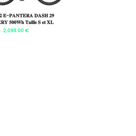
Ajouter au panier
𝟐 𝐄-𝐏𝐀𝐍𝐓𝐄𝐑𝐀 𝐃𝐀𝐒𝐇 𝟐𝟗
𝐘 𝟓𝟎𝟎𝐖𝐡 𝐓𝐚𝐢𝐥𝐥𝐞 𝐒 𝐞𝐭 𝐗𝐋
2,099.00
€
€