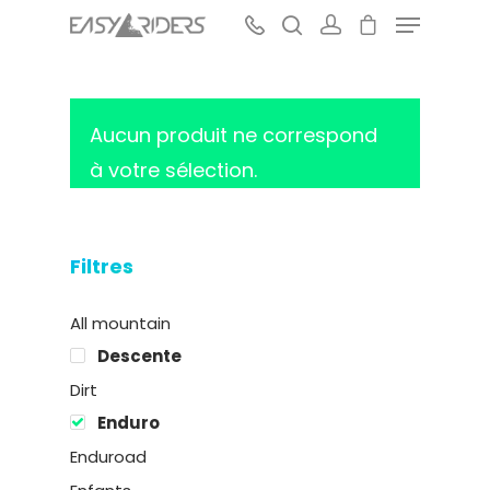
Aucun produit ne correspond
Hit enter to search or ESC to close
à votre sélection.
Filtres
All mountain
Descente
Dirt
Enduro
Enduroad