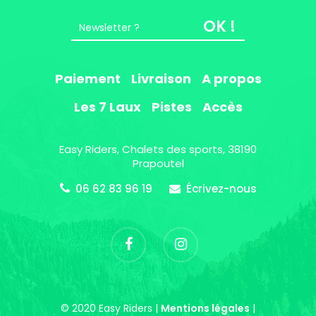
OK !
Paiement
Livraison
A propos
Les 7 Laux
Pistes
Accès
Easy Riders, Chalets des sports, 38190
Prapoutel
06 62 83 96 19
Écrivez-nous
© 2020 Easy Riders |
Mentions légales
|