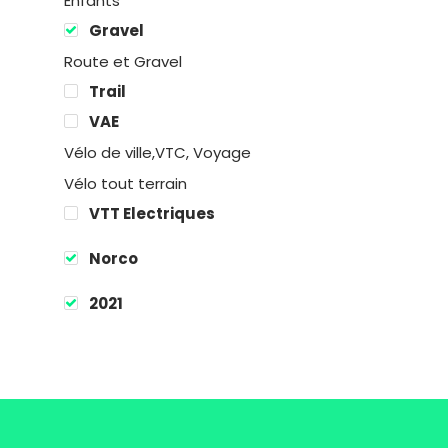
Enfants
Gravel
Route et Gravel
Location
Trail
VAE
Boutique
Vélo de ville,VTC, Voyage
Encadremen
Vélo tout terrain
VTT Electriques
Contact
Norco
2021
Easy Riders
Chalets des sports
38190 Prapoutel