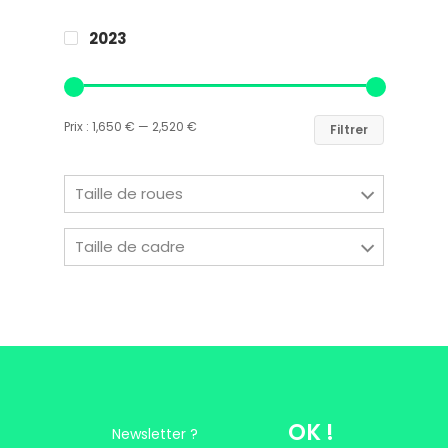
2023
Easy Riders
Chalets des sports
Prix :
1,650 €
—
2,520 €
Filtrer
38190 Prapoutel
Taille de roues
Taille de cadre
OK !