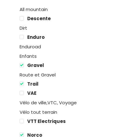
All mountain
Descente
Dirt
Enduro
Enduroad
Enfants
Gravel
Route et Gravel
Trail
Location
VAE
Boutique
Vélo de ville,VTC, Voyage
Vélo tout terrain
Encadremen
VTT Electriques
Contact
Norco