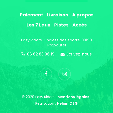
Paiement
Livraison
A propos
Les 7 Laux
Pistes
Accès
Easy Riders, Chalets des sports, 38190
Prapoutel
06 62 83 96 19
Écrivez-nous
© 2020 Easy Riders |
Mentions légales
|
Réalisation :
HeliumDSG