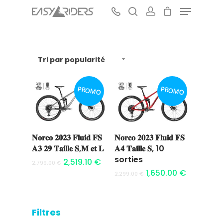
Tri par popularité
Hit enter to search or ESC to close
PROMO
PROMO
𝐍𝐨𝐫𝐜𝐨 𝟐𝟎𝟐𝟑 𝐅𝐥𝐮𝐢𝐝 𝐅𝐒
𝐍𝐨𝐫𝐜𝐨 𝟐𝟎𝟐𝟑 𝐅𝐥𝐮𝐢𝐝 𝐅𝐒
Ajouter au
Ajouter au
𝐀𝟑 𝟐𝟗 𝐓𝐚𝐢𝐥𝐥𝐞 𝐒,𝐌 𝐞𝐭 𝐋
𝐀𝟒 𝐓𝐚𝐢𝐥𝐥𝐞 𝐒, 10
panier
panier
sorties
2,519.10
€
2,799.00
€
1,650.00
€
2,299.00
€
Filtres