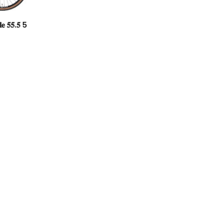
𝐥𝐞 𝟓𝟓.𝟓 5
Easy Riders
Chalets des sports
38190 Prapoutel