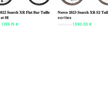
Ajouter au panier
Ajouter au panier
𝟎𝟐𝟐 𝐒𝐞𝐚𝐫𝐜𝐡 𝐗𝐑 𝐅𝐥𝐚𝐭 𝐁𝐚𝐫 𝐓𝐚𝐢𝐥𝐥𝐞
𝐍𝐨𝐫𝐜𝐨 𝟐𝟎𝟐𝟑 𝐒𝐞𝐚𝐫𝐜𝐡 𝐗𝐑 𝐒𝟐 𝐓𝐚𝐢𝐥
 𝐞𝐭 𝟓𝟖
sorties
1,189.15
€
1,590.00
€
€
2,399.00
€