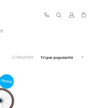
ct
2 résultats
Tri par popularité
PROMO