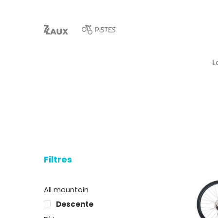
L
Filtres
Hit enter to search or ESC to close
All mountain
Descente