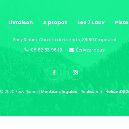
Livraison
A propos
Les 7 Laux
Piste
Easy Riders, Chalets des sports, 38190 Prapoutel
06 62 83 96 19
Écrivez-nous
© 2020 Easy Riders |
Mentions légales
| Réalisation :
HeliumDSG