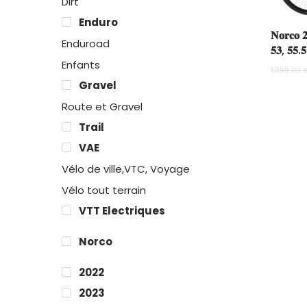
Dirt
Enduro
𝐍𝐨𝐫𝐜𝐨 𝟐
Enduroad
𝟓𝟑, 𝟓𝟓.𝟓
Enfants
1,399.00
Gravel
Route et Gravel
Trail
VAE
Vélo de ville,VTC, Voyage
Vélo tout terrain
VTT Electriques
Norco
2022
2023