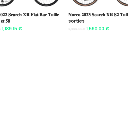
Ajouter au panier
Ajouter au panier
𝟎𝟐𝟐 𝐒𝐞𝐚𝐫𝐜𝐡 𝐗𝐑 𝐅𝐥𝐚𝐭 𝐁𝐚𝐫 𝐓𝐚𝐢𝐥𝐥𝐞
𝐍𝐨𝐫𝐜𝐨 𝟐𝟎𝟐𝟑 𝐒𝐞𝐚𝐫𝐜𝐡 𝐗𝐑 𝐒𝟐 𝐓𝐚𝐢𝐥
 𝐞𝐭 𝟓𝟖
sorties
1,189.15
€
1,590.00
€
€
2,399.00
€