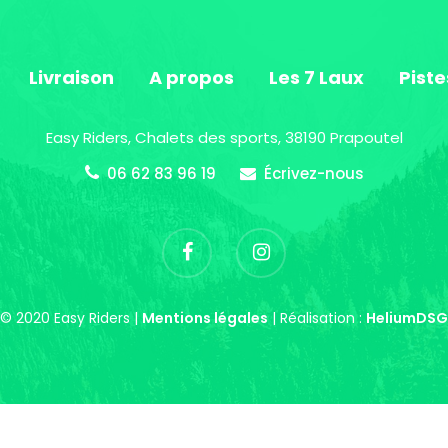
Livraison
A propos
Les 7 Laux
Piste
Easy Riders, Chalets des sports, 38190 Prapoutel
06 62 83 96 19
Écrivez-nous
© 2020 Easy Riders |
Mentions légales
| Réalisation :
HeliumDSG