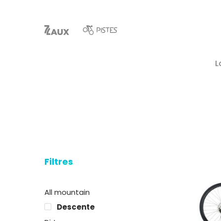
L
Filtres
Hit enter to search or ESC to close
All mountain
Descente