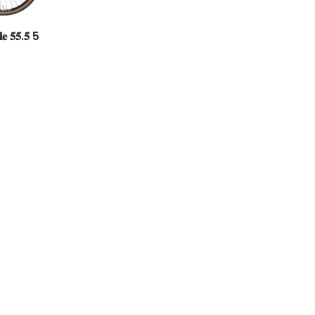
𝐥𝐞 𝟓𝟓.𝟓 5
Easy Riders
Chalets des sports
38190 Prapoutel