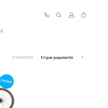
ct
2 résultats
Tri par popularité
PROMO