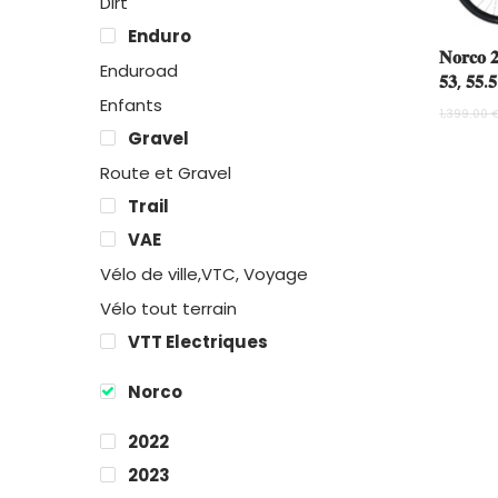
Dirt
Enduro
𝐍𝐨𝐫𝐜𝐨 𝟐
Enduroad
𝟓𝟑, 𝟓𝟓.𝟓
Enfants
1,399.00
Gravel
Route et Gravel
Trail
VAE
Vélo de ville,VTC, Voyage
Vélo tout terrain
VTT Electriques
Norco
2022
2023