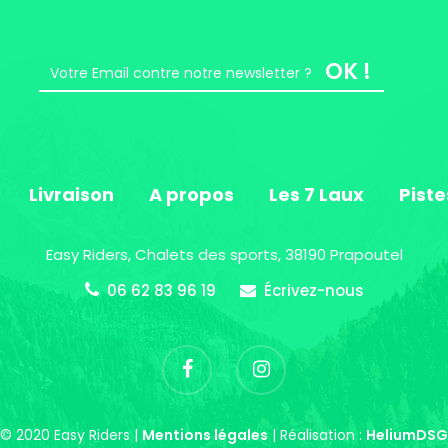
OK !
Livraison
A propos
Les 7 Laux
Piste
Easy Riders, Chalets des sports, 38190 Prapoutel
06 62 83 96 19
Écrivez-nous
© 2020 Easy Riders |
Mentions légales
| Réalisation :
HeliumDSG