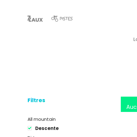
L
Hit enter to search or ESC to close
Filtres
Auc
All mountain
Descente