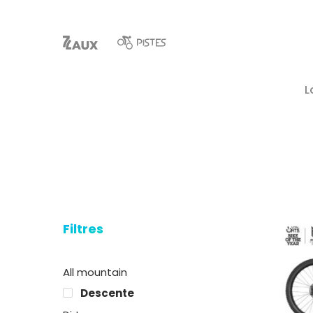
L
Filtres
Hit enter to search or ESC to close
All mountain
Descente