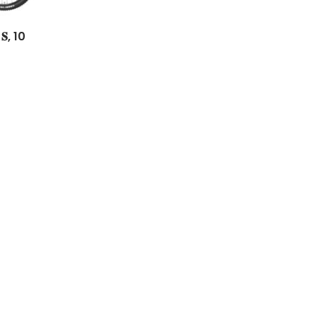
𝐞 𝐒, 10
Easy Riders
Chalets des sports
38190 Prapoutel