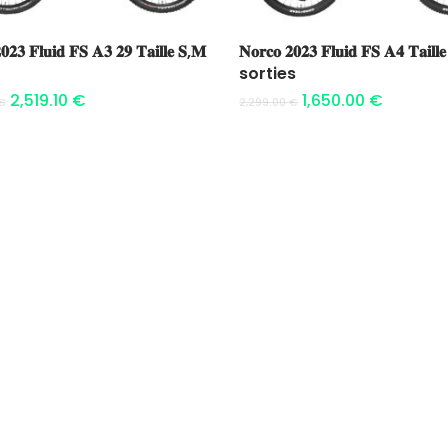
Ajouter au panier
Ajouter au panier
𝟎𝟐𝟑 𝐅𝐥𝐮𝐢𝐝 𝐅𝐒 𝐀𝟑 𝟐𝟗 𝐓𝐚𝐢𝐥𝐥𝐞 𝐒,𝐌
𝐍𝐨𝐫𝐜𝐨 𝟐𝟎𝟐𝟑 𝐅𝐥𝐮𝐢𝐝 𝐅𝐒 𝐀𝟒 𝐓𝐚𝐢𝐥𝐥
sorties
2,519.10
€
1,650.00
€
€
2,299.00
€