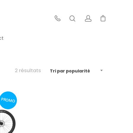
ct
2 résultats
Tri par popularité
PROMO