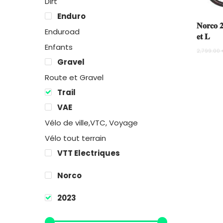
Dirt
Enduro
𝐍𝐨𝐫𝐜𝐨 𝟐
Enduroad
𝐞𝐭 𝐋
Enfants
2,799.00
Gravel
Route et Gravel
Trail
VAE
Vélo de ville,VTC, Voyage
Vélo tout terrain
VTT Electriques
Norco
2023