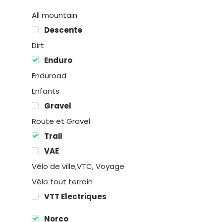
All mountain
Descente
Dirt
Enduro
Enduroad
Enfants
Gravel
Route et Gravel
Trail
Location
VAE
Boutique
Vélo de ville,VTC, Voyage
Vélo tout terrain
Encadremen
VTT Electriques
Contact
Norco