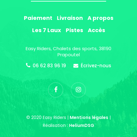
Paiement
Livraison
A propos
Les 7 Laux
Pistes
Accès
Easy Riders, Chalets des sports, 38190
Prapoutel
06 62 83 96 19
Écrivez-nous
© 2020 Easy Riders |
Mentions légales
|
Réalisation :
HeliumDSG