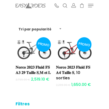
Tri par popularité
Hit enter to search or ESC to close
PROMO
PROMO
𝐍𝐨𝐫𝐜𝐨 𝟐𝟎𝟐𝟑 𝐅𝐥𝐮𝐢𝐝 𝐅𝐒
𝐍𝐨𝐫𝐜𝐨 𝟐𝟎𝟐𝟑 𝐅𝐥𝐮𝐢𝐝 𝐅𝐒
Ajouter au
Ajouter au
𝐀𝟑 𝟐𝟗 𝐓𝐚𝐢𝐥𝐥𝐞 𝐒,𝐌 𝐞𝐭 𝐋
𝐀𝟒 𝐓𝐚𝐢𝐥𝐥𝐞 𝐒, 10
panier
panier
sorties
2,519.10
€
2,799.00
€
1,650.00
€
2,299.00
€
Filtres