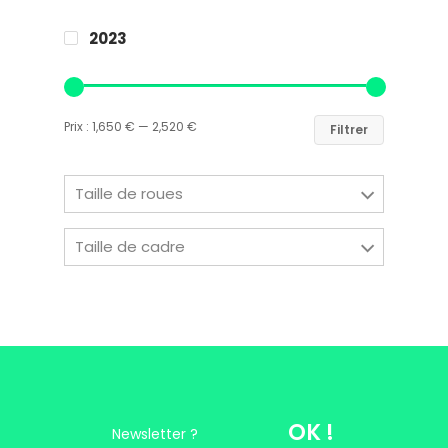
2023
Easy Riders
Chalets des sports
Prix :
1,650 €
—
2,520 €
Filtrer
38190 Prapoutel
Taille de roues
Taille de cadre
OK !