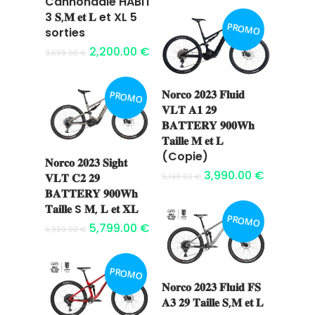
Cannondale HABIT
Ajouter au
3 𝐒,𝐌 𝐞𝐭 𝐋 et XL 5
PROMO
panier
sorties
2,200.00
€
3,699.00
€
𝐍𝐨𝐫𝐜𝐨 𝟐𝟎𝟐𝟑 𝐅𝐥𝐮𝐢𝐝
PROMO
Ajouter au
𝐕𝐋𝐓 𝐀𝟏 𝟐𝟗
panier
𝐁𝐀𝐓𝐓𝐄𝐑𝐘 𝟗𝟎𝟎𝐖𝐡
𝐓𝐚𝐢𝐥𝐥𝐞 𝐌 𝐞𝐭 𝐋
(Copie)
𝐍𝐨𝐫𝐜𝐨 𝟐𝟎𝟐𝟑 𝐒𝐢𝐠𝐡𝐭
Ajouter au
3,990.00
€
𝐕𝐋𝐓 𝐂𝟐 𝟐𝟗
5,199.00
€
panier
𝐁𝐀𝐓𝐓𝐄𝐑𝐘 𝟗𝟎𝟎𝐖𝐡
𝐓𝐚𝐢𝐥𝐥𝐞 S 𝐌, 𝐋 𝐞𝐭 𝐗𝐋
PROMO
5,799.00
€
6,999.00
€
PROMO
𝐍𝐨𝐫𝐜𝐨 𝟐𝟎𝟐𝟑 𝐅𝐥𝐮𝐢𝐝 𝐅𝐒
Ajouter au
𝐀𝟑 𝟐𝟗 𝐓𝐚𝐢𝐥𝐥𝐞 𝐒,𝐌 𝐞𝐭 𝐋