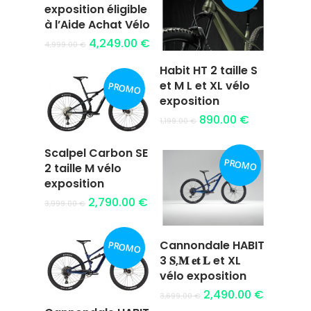
panier
exposition éligible
à l’Aide Achat Vélo
4,249.00
€
4,999.00
€
Habit HT 2 taille S
Ajouter au
et M L et XL vélo
PROMO
panier
exposition
890.00
€
1,199.00
€
Scalpel Carbon SE
PROMO
Ajouter au
2 taille M vélo
panier
exposition
2,790.00
€
3,999.00
€
Cannondale HABIT
PROMO
Ajouter au
3 𝐒,𝐌 𝐞𝐭 𝐋 et XL
panier
vélo exposition
2,490.00
€
3,699.00
€