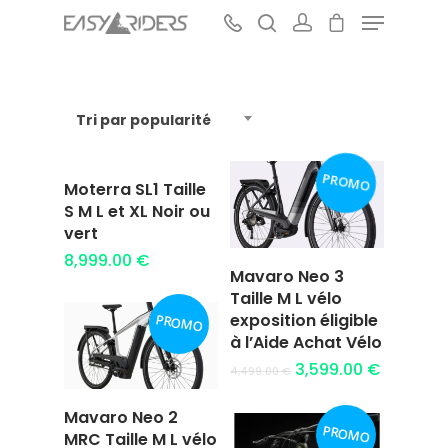
Tri par popularité
Hit enter to search or ESC to close
PROMO
Moterra SL1 Taille
Ajouter au
S M L et XL Noir ou
panier
vert
8,999.00
€
Mavaro Neo 3
Ajouter au
Taille M L vélo
panier
exposition éligible
PROMO
à l’Aide Achat Vélo
3,599.00
€
4,499.00
€
Mavaro Neo 2
PROMO
Ajouter au
MRC Taille M L vélo