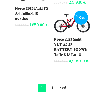
panier
2,519.10
€
2,799.00
€
𝐍𝐨𝐫𝐜𝐨 𝟐𝟎𝟐𝟑 𝐅𝐥𝐮𝐢𝐝 𝐅𝐒
Ajouter au
𝐀𝟒 𝐓𝐚𝐢𝐥𝐥𝐞 𝐒, 10
PROMO
panier
sorties
1,650.00
€
2,299.00
€
Location
𝐍𝐨𝐫𝐜𝐨 𝟐𝟎𝟐𝟑 𝐒𝐢𝐠𝐡𝐭
Ajouter au
𝐕𝐋𝐓 𝐀𝟐 𝟐𝟗
Boutique
panier
𝐁𝐀𝐓𝐓𝐄𝐑𝐘 900𝐖𝐡
𝐓𝐚𝐢𝐥𝐥𝐞 S M 𝐋et XL
Encadremen
4,999.00
€
5,999.00
€
Contact
1
2
Next
Easy Riders
Chalets des sports