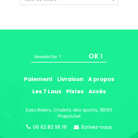
OK !
Paiement
Livraison
A propos
Les 7 Laux
Pistes
Accès
Easy Riders, Chalets des sports, 38190
Prapoutel
06 62 83 96 19
Écrivez-nous