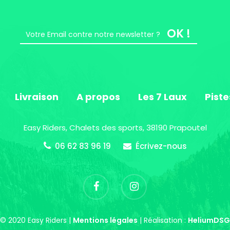
OK !
Livraison
A propos
Les 7 Laux
Piste
Easy Riders, Chalets des sports, 38190 Prapoutel
06 62 83 96 19
Écrivez-nous
© 2020 Easy Riders |
Mentions légales
| Réalisation :
HeliumDSG