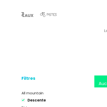
L
Hit enter to search or ESC to close
Filtres
Auc
All mountain
Descente