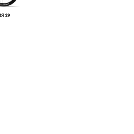
𝐒 𝟐𝟗
Easy Riders
Chalets des sports