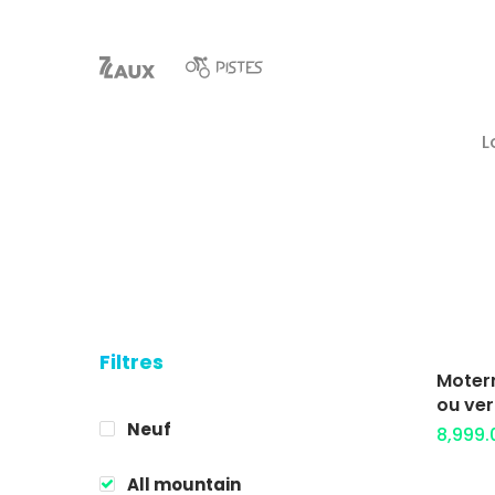
L
Filtres
Moterr
Hit enter to search or ESC to close
ou ver
Neuf
8,999
All mountain