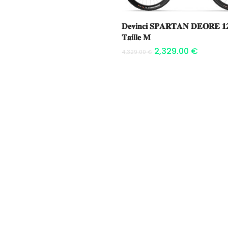
Ajouter au panier
𝐃𝐞𝐯𝐢𝐧𝐜𝐢 𝐒𝐏𝐀𝐑𝐓𝐀𝐍 𝐃𝐄𝐎𝐑𝐄 𝟏
𝐓𝐚𝐢𝐥𝐥𝐞 𝐌
2,329.00
€
4,329.00
€