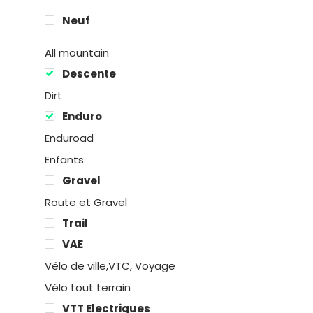
Neuf
All mountain
Descente
Dirt
Enduro
Enduroad
Enfants
Gravel
Route et Gravel
Location
Trail
VAE
Boutique
Vélo de ville,VTC, Voyage
Vélo tout terrain
Encadremen
VTT Electriques