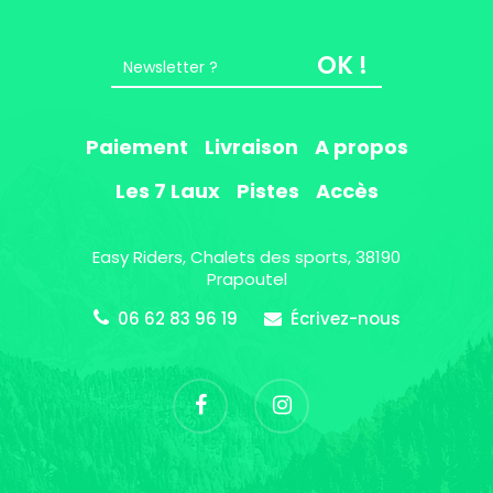
OK !
Paiement
Livraison
A propos
Les 7 Laux
Pistes
Accès
Easy Riders, Chalets des sports, 38190
Prapoutel
06 62 83 96 19
Écrivez-nous