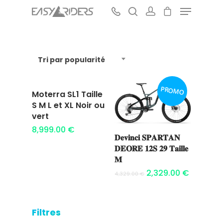
Tri par popularité
Hit enter to search or ESC to close
PROMO
Moterra SL1 Taille
Ajouter au
S M L et XL Noir ou
panier
vert
8,999.00
€
𝐃𝐞𝐯𝐢𝐧𝐜𝐢 𝐒𝐏𝐀𝐑𝐓𝐀𝐍
Ajouter au
𝐃𝐄𝐎𝐑𝐄 𝟏𝟐𝐒 𝟐𝟗 𝐓𝐚𝐢𝐥𝐥𝐞
panier
𝐌
2,329.00
€
4,329.00
€
Filtres