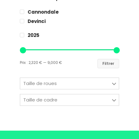
Contact
Cannondale
Devinci
Easy Riders
2025
Chalets des sports
38190 Prapoutel
Prix :
2,320 €
—
9,000 €
Filtrer
Taille de roues
Taille de cadre